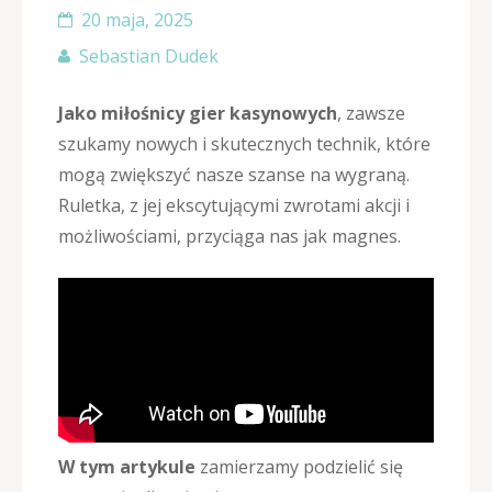
20 maja, 2025
Sebastian Dudek
Jako miłośnicy gier kasynowych
, zawsze
szukamy nowych i skutecznych technik, które
mogą zwiększyć nasze szanse na wygraną.
Ruletka, z jej ekscytującymi zwrotami akcji i
możliwościami, przyciąga nas jak magnes.
W tym artykule
zamierzamy podzielić się