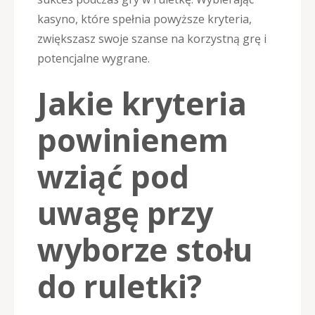
kasyno, które spełnia powyższe kryteria,
zwiększasz swoje szanse na korzystną grę i
potencjalne wygrane.
Jakie kryteria
powinienem
wziąć pod
uwagę przy
wyborze stołu
do ruletki?