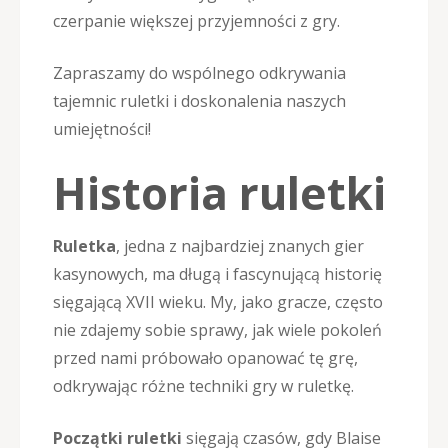
czerpanie większej przyjemności z gry.
Zapraszamy do wspólnego odkrywania
tajemnic ruletki i doskonalenia naszych
umiejętności!
Historia ruletki
Ruletka
, jedna z najbardziej znanych gier
kasynowych, ma długą i fascynującą historię
sięgającą XVII wieku. My, jako gracze, często
nie zdajemy sobie sprawy, jak wiele pokoleń
przed nami próbowało opanować tę grę,
odkrywając różne techniki gry w ruletkę.
Początki ruletki
sięgają czasów, gdy Blaise