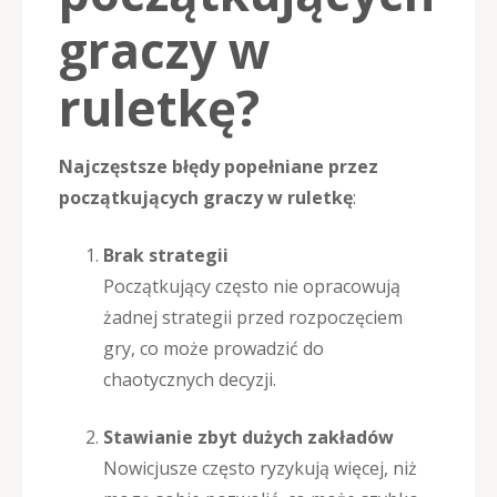
graczy w
ruletkę?
Najczęstsze błędy popełniane przez
początkujących graczy w ruletkę
:
Brak strategii
Początkujący często nie opracowują
żadnej strategii przed rozpoczęciem
gry, co może prowadzić do
chaotycznych decyzji.
Stawianie zbyt dużych zakładów
Nowicjusze często ryzykują więcej, niż