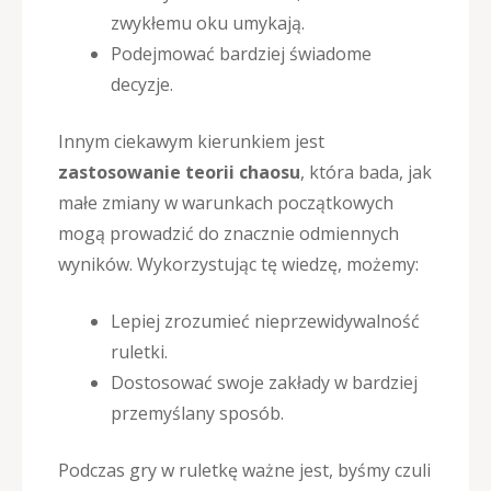
zwykłemu oku umykają.
Podejmować bardziej świadome
decyzje.
Innym ciekawym kierunkiem jest
zastosowanie teorii chaosu
, która bada, jak
małe zmiany w warunkach początkowych
mogą prowadzić do znacznie odmiennych
wyników. Wykorzystując tę wiedzę, możemy:
Lepiej zrozumieć nieprzewidywalność
ruletki.
Dostosować swoje zakłady w bardziej
przemyślany sposób.
Podczas gry w ruletkę ważne jest, byśmy czuli