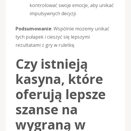
kontrolować swoje emocje, aby unikać
impulsywnych decyzji.
Podsumowanie
: Wspólnie możemy unikać
tych pułapek i cieszyć się lepszymi
rezultatami z gry w ruletkę.
Czy istnieją
kasyna, które
oferują lepsze
szanse na
wygraną w