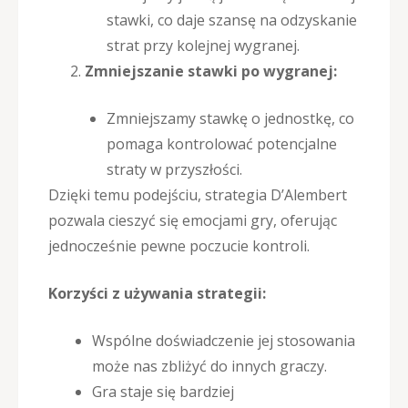
stawki, co daje szansę na odzyskanie
strat przy kolejnej wygranej.
Zmniejszanie stawki po wygranej:
Zmniejszamy stawkę o jednostkę, co
pomaga kontrolować potencjalne
straty w przyszłości.
Dzięki temu podejściu, strategia D’Alembert
pozwala cieszyć się emocjami gry, oferując
jednocześnie pewne poczucie kontroli.
Korzyści z używania strategii:
Wspólne doświadczenie jej stosowania
może nas zbliżyć do innych graczy.
Gra staje się bardziej