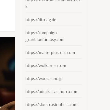
k
https://dtp-ag.de
https://campaign-
granbluefantasy.com
https://marie-plus-elie.com
https://wulkan-ru.com
https://woocasino.jp
https://admiralcasino-ru.com
https://slots-casinobest.com