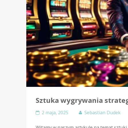
Sztuka wygrywania strateg
2 maja, 2025
Sebastian Dudek
Witamy w naszym artykule na temat sztuki