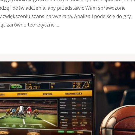
edzę i doświadczenia, aby przedstawić Wam sprawdzone
zwiększeniu szans na wygraną. Analiza i podejście do gry:
ując zarówno teoretyczne …