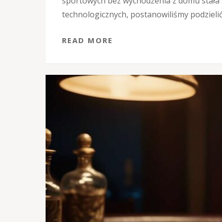
sportowych bez wychodzenia z domu stała si
technologicznych, postanowiliśmy podzielić
READ MORE