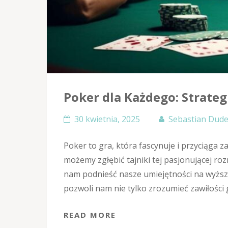
Poker dla Każdego: Strat
30 kwietnia, 2025
Sebastian Dud
Poker to gra, która fascynuje i przyciąga
możemy zgłębić tajniki tej pasjonującej ro
nam podnieść nasze umiejętności na wyższy
pozwoli nam nie tylko zrozumieć zawiłości g
READ MORE